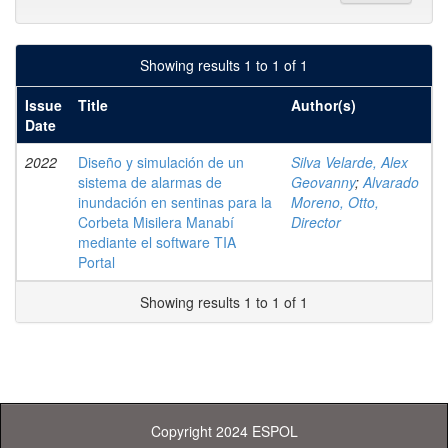
Showing results 1 to 1 of 1
Issue
Title
Author(s)
Date
2022
Diseño y simulación de un
Silva Velarde, Alex
sistema de alarmas de
Geovanny
;
Alvarado
inundación en sentinas para la
Moreno, Otto,
Corbeta Misilera Manabí
Director
mediante el software TIA
Portal
Showing results 1 to 1 of 1
Copyright 2024 ESPOL