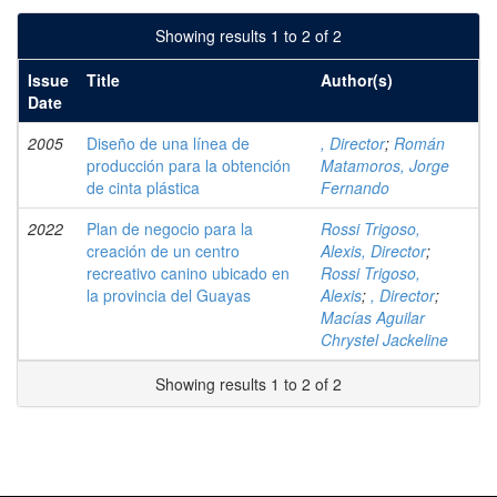
Showing results 1 to 2 of 2
Issue
Title
Author(s)
Date
2005
Diseño de una línea de
, Director
;
Román
producción para la obtención
Matamoros, Jorge
de cinta plástica
Fernando
2022
Plan de negocio para la
Rossi Trigoso,
creación de un centro
Alexis, Director
;
recreativo canino ubicado en
Rossi Trigoso,
la provincia del Guayas
Alexis
;
, Director
;
Macías Aguilar
Chrystel Jackeline
Showing results 1 to 2 of 2