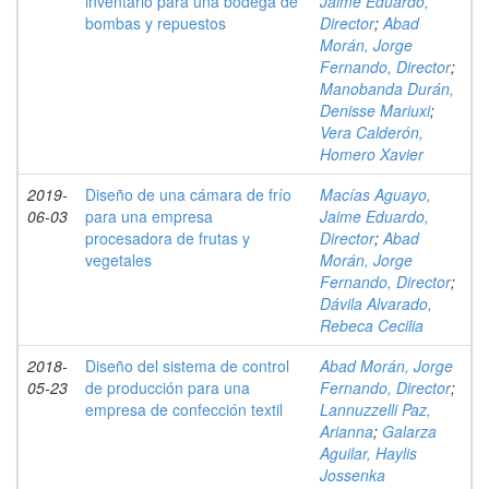
inventario para una bodega de
Jaime Eduardo,
bombas y repuestos
Director
;
Abad
Morán, Jorge
Fernando, Director
;
Manobanda Durán,
Denisse Mariuxi
;
Vera Calderón,
Homero Xavier
2019-
Diseño de una cámara de frío
Macías Aguayo,
06-03
para una empresa
Jaime Eduardo,
procesadora de frutas y
Director
;
Abad
vegetales
Morán, Jorge
Fernando, Director
;
Dávila Alvarado,
Rebeca Cecilia
2018-
Diseño del sistema de control
Abad Morán, Jorge
05-23
de producción para una
Fernando, Director
;
empresa de confección textil
Lannuzzelli Paz,
Arianna
;
Galarza
Aguilar, Haylis
Jossenka