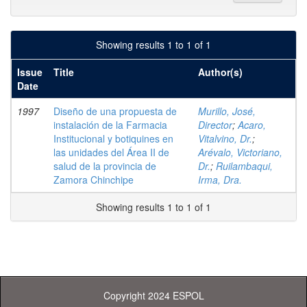
Showing results 1 to 1 of 1
Issue
Title
Author(s)
Date
1997
Diseño de una propuesta de
Murillo, José,
instalación de la Farmacia
Director
;
Acaro,
Institucional y botiquines en
Vitalvino, Dr.
;
las unidades del Área II de
Arévalo, Victoriano,
salud de la provincia de
Dr.
;
Ruilambaqui,
Zamora Chinchipe
Irma, Dra.
Showing results 1 to 1 of 1
Copyright 2024 ESPOL