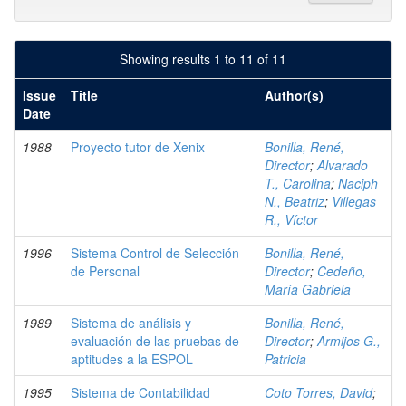
Showing results 1 to 11 of 11
Issue
Title
Author(s)
Date
1988
Proyecto tutor de Xenix
Bonilla, René,
Director
;
Alvarado
T., Carolina
;
Naciph
N., Beatriz
;
Villegas
R., Víctor
1996
Sistema Control de Selección
Bonilla, René,
de Personal
Director
;
Cedeño,
María Gabriela
1989
Sistema de análisis y
Bonilla, René,
evaluación de las pruebas de
Director
;
Armijos G.,
aptitudes a la ESPOL
Patricia
1995
Sistema de Contabilidad
Coto Torres, David
;