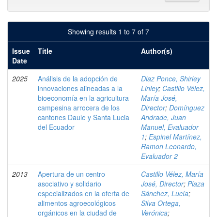
Showing results 1 to 7 of 7
Issue
Title
Author(s)
Date
2025
Análisis de la adopción de
Diaz Ponce, Shirley
innovaciones alineadas a la
Linley
;
Castillo Vélez,
bioeconomía en la agricultura
María José,
campesina arrocera de los
Director
;
Domínguez
cantones Daule y Santa Lucia
Andrade, Juan
del Ecuador
Manuel, Evaluador
1
;
Espinel Martínez,
Ramon Leonardo,
Evaluador 2
2013
Apertura de un centro
Castillo Vélez, María
asociativo y solidario
José, Director
;
Plaza
especializados en la oferta de
Sánchez, Lucía
;
alimentos agroecológicos
Silva Ortega,
orgánicos en la ciudad de
Verónica
;