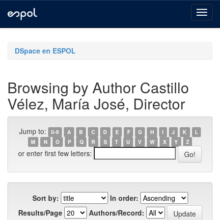
Skip
navigation
DSpace en ESPOL
Browsing by Author Castillo
Vélez, María José, Director
Jump to:
0-9
A
B
C
D
E
F
G
H
I
J
K
L
M
N
O
P
Q
R
S
T
U
V
W
X
Y
Z
or enter first few letters:
Sort by:
In order:
Results/Page
Authors/Record: