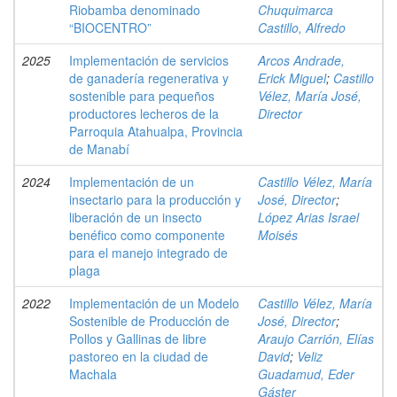
Riobamba denominado
Chuquimarca
“BIOCENTRO”
Castillo, Alfredo
2025
Implementación de servicios
Arcos Andrade,
de ganadería regenerativa y
Erick Miguel
;
Castillo
sostenible para pequeños
Vélez, María José,
productores lecheros de la
Director
Parroquia Atahualpa, Provincia
de Manabí
2024
Implementación de un
Castillo Vélez, María
insectario para la producción y
José, Director
;
liberación de un insecto
López Arias Israel
benéfico como componente
Moisés
para el manejo integrado de
plaga
2022
Implementación de un Modelo
Castillo Vélez, María
Sostenible de Producción de
José, Director
;
Pollos y Gallinas de libre
Araujo Carrión, Elías
pastoreo en la ciudad de
David
;
Veliz
Machala
Guadamud, Eder
Gáster