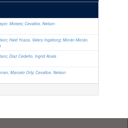
ayor, Moises
;
Cevallos, Nelson
lson
;
Haid Ycaza, Valery Ingeborg
;
Morán Morán,
a
lson
;
Diaz Cedeño, Ingrid Anais
man, Marcelo Orly
;
Cevallos, Nelson