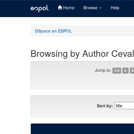
Home
Browse
Help
Skip
navigation
DSpace en ESPOL
Browsing by Author Ceval
Jump to:
0-9
A
B
Sort by: