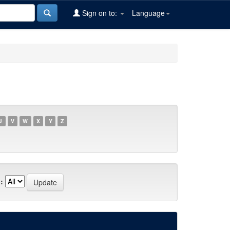
Sign on to:
Language
U
V
W
X
Y
Z
: