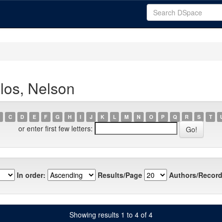
los, Nelson
C
D
E
F
G
H
I
J
K
L
M
N
O
P
Q
R
S
T
or enter first few letters:
In order:
Results/Page
Authors/Record
Showing results 1 to 4 of 4