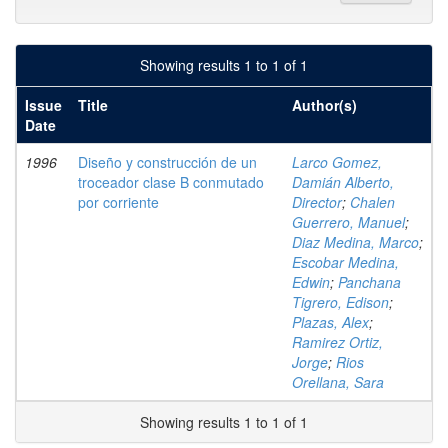
Showing results 1 to 1 of 1
Issue
Title
Author(s)
Date
1996
Diseño y construcción de un
Larco Gomez,
troceador clase B conmutado
Damián Alberto,
por corriente
Director
;
Chalen
Guerrero, Manuel
;
Diaz Medina, Marco
;
Escobar Medina,
Edwin
;
Panchana
Tigrero, Edison
;
Plazas, Alex
;
Ramirez Ortiz,
Jorge
;
Rios
Orellana, Sara
Showing results 1 to 1 of 1