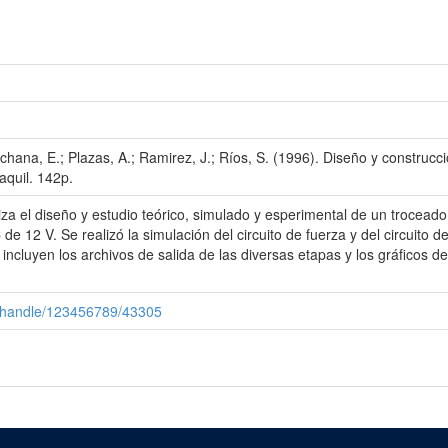
chana, E.; Plazas, A.; Ramirez, J.; Ríos, S. (1996). Diseño y construc
quil. 142p.
iza el diseño y estudio teórico, simulado y esperimental de un trocead
 12 V. Se realizó la simulación del circuito de fuerza y del circuito d
cluyen los archivos de salida de las diversas etapas y los gráficos de 
i/handle/123456789/43305