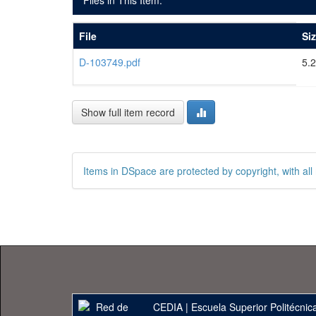
Files in This Item:
File
Si
D-103749.pdf
5.
Show full item record
Items in DSpace are protected by copyright, with all 
CEDIA
|
Escuela Superior Politécnica