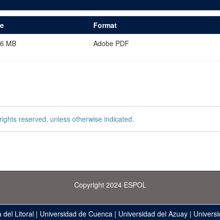
ze
Format
26 MB
Adobe PDF
rights reserved, unless otherwise indicated.
Copyright 2024 ESPOL
 del Litoral
|
Universidad de Cuenca
|
Universidad del Azuay
|
Universi