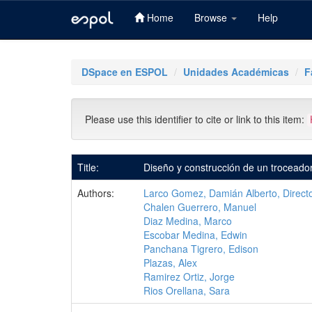
Home
Browse
Help
Skip
navigation
DSpace en ESPOL
Unidades Académicas
F
Please use this identifier to cite or link to this item:
Title:
Diseño y construcción de un troceado
Authors:
Larco Gomez, Damián Alberto, Direct
Chalen Guerrero, Manuel
Diaz Medina, Marco
Escobar Medina, Edwin
Panchana Tigrero, Edison
Plazas, Alex
Ramirez Ortiz, Jorge
Rios Orellana, Sara