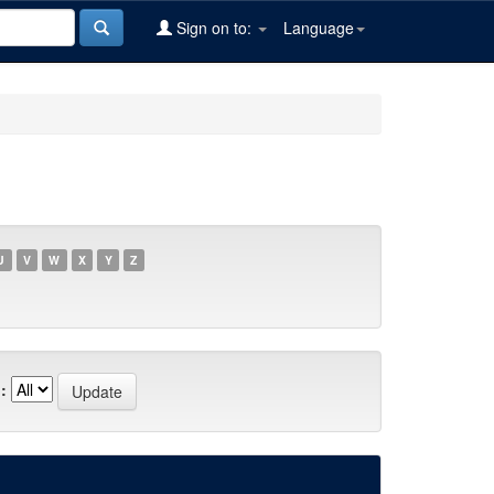
Sign on to:
Language
U
V
W
X
Y
Z
: