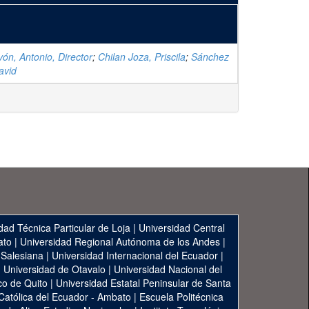
n, Antonio, Director
;
Chilan Joza, Priscila
;
Sánchez
avid
dad Técnica Particular de Loja
|
Universidad Central
ato
|
Universidad Regional Autónoma de los Andes
|
 Salesiana
|
Universidad Internacional del Ecuador
|
|
Universidad de Otavalo
|
Universidad Nacional del
co de Quito
|
Universidad Estatal Peninsular de Santa
 Católica del Ecuador - Ambato
|
Escuela Politécnica