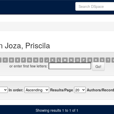
 Joza, Priscila
C
D
E
F
G
H
I
J
K
L
M
N
O
P
Q
R
S
T
or enter first few letters:
In order:
Results/Page
Authors/Record
Showing results 1 to 1 of 1