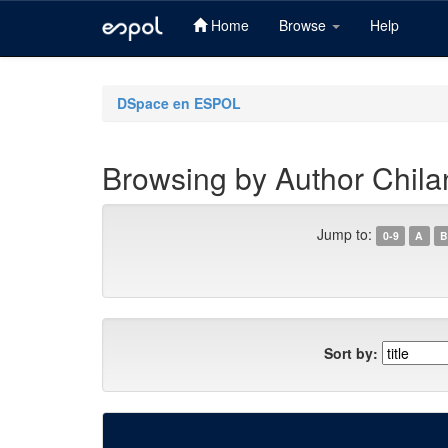
Home
Browse
Help
Skip
navigation
DSpace en ESPOL
Browsing by Author Chilan
Jump to:
0-9
A
B
Sort by: