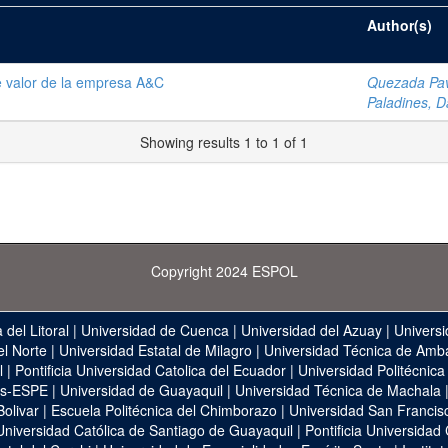
Author(s)
 valor de la empresa A&C
Quezada Pavó
Paladines, D
Showing results 1 to 1 of 1
Copyright 2024 ESPOL
 del Litoral
|
Universidad de Cuenca
|
Universidad del Azuay
|
Universi
el Norte
|
Universidad Estatal de Milagro
|
Universidad Técnica de Amb
l
|
Pontificia Universidad Catolica del Ecuador
|
Universidad Politécnica
as-ESPE
|
Universidad de Guayaquil
|
Universidad Técnica de Machala
Bolivar
|
Escuela Politécnica del Chimborazo
|
Universidad San Francis
Universidad Católica de Santiago de Guayaquil
|
Pontificia Universidad