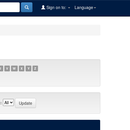
Sign on to:
Language
U
V
W
X
Y
Z
: