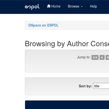
Home
Browse
Help
Skip
navigation
DSpace en ESPOL
Browsing by Author Cons
Jump to:
0-9
A
B
Sort by: