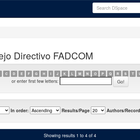
ejo Directivo FADCOM
C
D
E
F
G
H
I
J
K
L
M
N
O
P
Q
R
S
T
or enter first few letters:
In order:
Results/Page
Authors/Record
Showing results 1 to 4 of 4