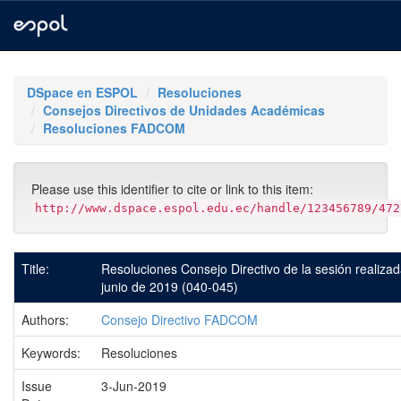
Skip
navigation
DSpace en ESPOL
Resoluciones
Consejos Directivos de Unidades Académicas
Resoluciones FADCOM
Please use this identifier to cite or link to this item:
http://www.dspace.espol.edu.ec/handle/123456789/472
Title:
Resoluciones Consejo Directivo de la sesión realizad
junio de 2019 (040-045)
Authors:
Consejo Directivo FADCOM
Keywords:
Resoluciones
Issue
3-Jun-2019