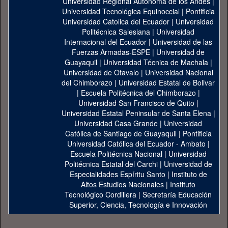
Universidad Regional Autónoma de los Andes
|
Universidad Tecnológica Equinoccial
|
Pontificia
Universidad Catolica del Ecuador
|
Universidad
Politécnica Salesiana
|
Universidad
Internacional del Ecuador
|
Universidad de las
Fuerzas Armadas-ESPE
|
Universidad de
Guayaquil
|
Universidad Técnica de Machala
|
Universidad de Otavalo
|
Universidad Nacional
del Chimborazo
|
Universidad Estatal de Bolivar
|
Escuela Politécnica del Chimborazo
|
Universidad San Francisco de Quito
|
Universidad Estatal Peninsular de Santa Elena
|
Universidad Casa Grande
|
Universidad
Católica de Santiago de Guayaquil
|
Pontificia
Universidad Católica del Ecuador - Ambato
|
Escuela Politécnica Nacional
|
Universidad
Politécnica Estatal del Carchi
|
Universidad de
Especialidades Espíritu Santo
|
Instituto de
Altos Estudios Nacionales
|
Instituto
Tecnológico Cordillera
|
Secretaría Educación
Superior, Ciencia, Tecnología e Innovación