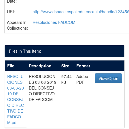
Date:
URI:
http://www.dspace.espol.edu.ec/xmlui/handle/1234
Appears in
Resoluciones FADCOM
Collections:
Files in This Item:
File
Description
Size
Format
RESOLU
RESOLUCION
97.44
Adobe
View/Open
CIONES
ES 03-06-2019
kB
PDF
03-06-20
DEL CONSEJ
19 DEL
O DIRECTIVO
CONSEJ
DE FADCOM
O DIREC
TIVO DE
FADCO
M.pdf