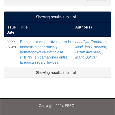
Showing results 1 to 1 of 1
Issue
Title
Author(s)
Date
2020-
Frecuencia de positivos para la
Landívar Zambrano,
07-29
necrosis hipodérmica y
José Jerry, director
;
hematopoyética infecciosa
Defaz Alvarado,
(IHHNV) en camarones entre
Mario Bolívar
la época seca y lluviosa
Showing results 1 to 1 of 1
Copyright 2024 ESPOL