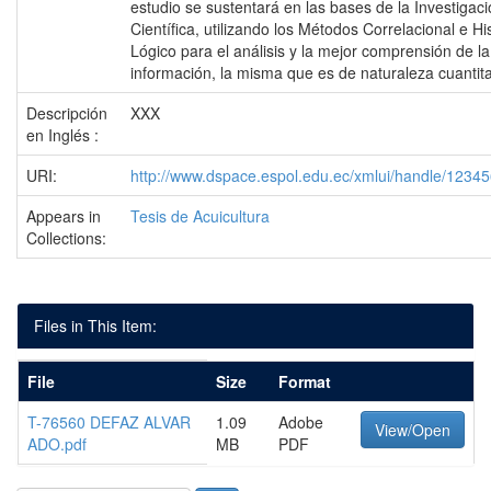
estudio se sustentará en las bases de la Investigac
Científica, utilizando los Métodos Correlacional e Hi
Lógico para el análisis y la mejor comprensión de la
información, la misma que es de naturaleza cuantita
Descripción
XXX
en Inglés :
URI:
http://www.dspace.espol.edu.ec/xmlui/handle/1234
Appears in
Tesis de Acuicultura
Collections:
Files in This Item:
File
Size
Format
T-76560 DEFAZ ALVAR
1.09
Adobe
View/Open
ADO.pdf
MB
PDF