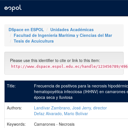
Skip
navigation
DSpace en ESPOL
Unidades Académicas
Facultad de Ingeniería Marítima y Ciencias del Mar
Tesis de Acuicultura
Please use this identifier to cite or link to this item:
http://www.dspace.espol.edu.ec/handle/123456789/496
Title:
Frecuencia de positivos para la necrosis hipodérmic
hematopoyética infecciosa (IHHNV) en camarones e
época seca y lluviosa
Authors:
Landívar Zambrano, José Jerry, director
Defaz Alvarado, Mario Bolívar
Keywords:
Camarones - Necrosis