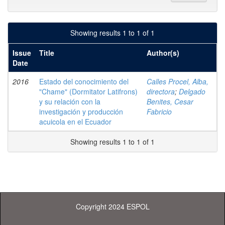
Showing results 1 to 1 of 1
Issue
Title
Author(s)
Date
2016
Estado del conocimiento del
Calles Procel, Alba,
"Chame" (Dormitator Latifrons)
directora
;
Delgado
y su relación con la
Benites, Cesar
investigación y producción
Fabricio
acuicola en el Ecuador
Showing results 1 to 1 of 1
Copyright 2024 ESPOL