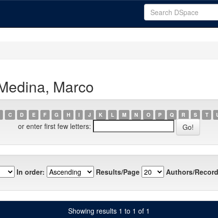
 Medina, Marco
C
D
E
F
G
H
I
J
K
L
M
N
O
P
Q
R
S
T
or enter first few letters:
In order:
Results/Page
Authors/Record
Showing results 1 to 1 of 1