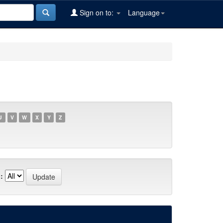
Sign on to:
Language
U
V
W
X
Y
Z
: