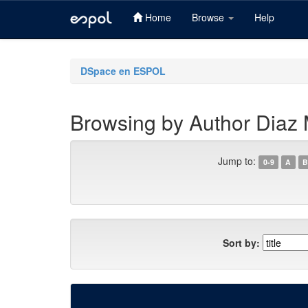
Home
Browse
Help
Skip
navigation
DSpace en ESPOL
Browsing by Author Diaz
Jump to:
0-9
A
B
Sort by: