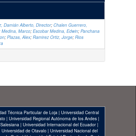
 Damián Alberto, Director
;
Chalen Guerrero,
z Medina, Marco
;
Escobar Medina, Edwin
;
Panchana
son
;
Plazas, Alex
;
Ramirez Ortiz, Jorge
;
Rios
ra
dad Técnica Particular de Loja
|
Universidad Central
ato
|
Universidad Regional Autónoma de los Andes
|
 Salesiana
|
Universidad Internacional del Ecuador
|
|
Universidad de Otavalo
|
Universidad Nacional del