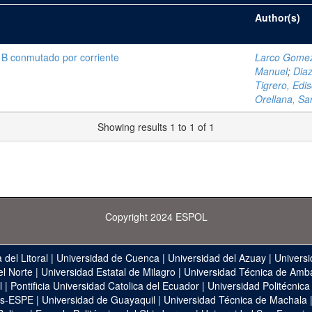
Author(s)
 B conmutado por corriente
Larco Gomez,
Manuel
;
Dia
Tigrero, Edi
Orellana, Sa
Showing results 1 to 1 of 1
Copyright 2024 ESPOL
 del Litoral
|
Universidad de Cuenca
|
Universidad del Azuay
|
Universi
el Norte
|
Universidad Estatal de Milagro
|
Universidad Técnica de Amb
l
|
Pontificia Universidad Catolica del Ecuador
|
Universidad Politécnica
as-ESPE
|
Universidad de Guayaquil
|
Universidad Técnica de Machala