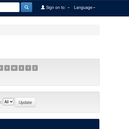
Sign on to:
Language
U
V
W
X
Y
Z
: