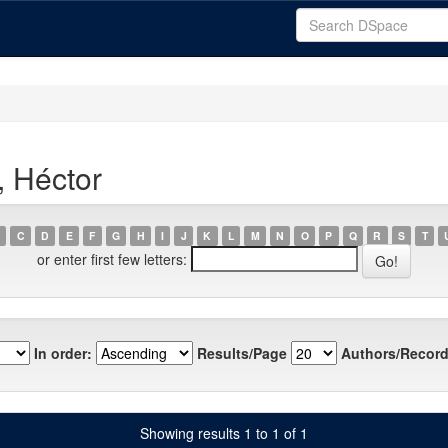
, Héctor
C
D
E
F
G
H
I
J
K
L
M
N
O
P
Q
R
S
T
or enter first few letters:
In order:
Results/Page
Authors/Record
Showing results 1 to 1 of 1