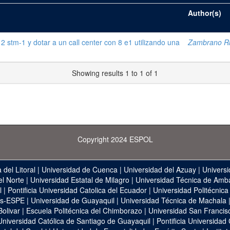
Author(s)
2 stm-1 y dotar a un call center con 8 e1 utilizando una
Zambrano Ri
Showing results 1 to 1 of 1
Copyright 2024 ESPOL
 del Litoral
|
Universidad de Cuenca
|
Universidad del Azuay
|
Universi
el Norte
|
Universidad Estatal de Milagro
|
Universidad Técnica de Amb
l
|
Pontificia Universidad Catolica del Ecuador
|
Universidad Politécnica
as-ESPE
|
Universidad de Guayaquil
|
Universidad Técnica de Machala
Bolivar
|
Escuela Politécnica del Chimborazo
|
Universidad San Francis
Universidad Católica de Santiago de Guayaquil
|
Pontificia Universidad