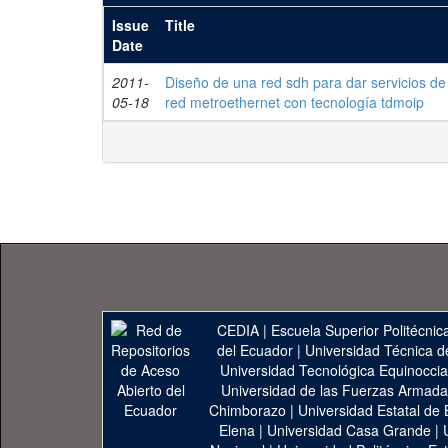
Issue
Title
Date
2011-
Diseño de una red sdh para dar servicios de 
05-18
red metroethernet con tecnología tdmoip
CEDIA
|
Escuela Superior Politécnica
del Ecuador
|
Universidad Técnica d
Universidad Tecnológica Equinoccia
Universidad de las Fuerzas Armad
Chimborazo
|
Universidad Estatal de 
Elena
|
Universidad Casa Grande
|