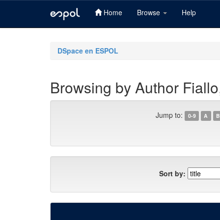
Home
Browse
Help
Skip
navigation
DSpace en ESPOL
Browsing by Author Fiallo
Jump to:
0-9
A
B
Sort by: