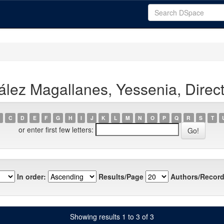
lez Magallanes, Yessenia, Direct
C
D
E
F
G
H
I
J
K
L
M
N
O
P
Q
R
S
T
or enter first few letters:
In order:
Results/Page
Authors/Record
Showing results 1 to 3 of 3