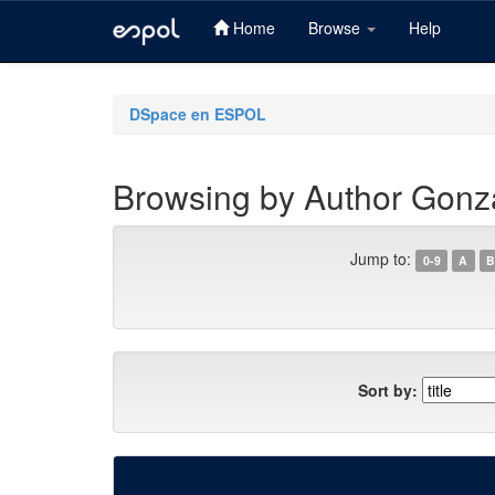
Home
Browse
Help
Skip
navigation
DSpace en ESPOL
Browsing by Author Gonzá
Jump to:
0-9
A
B
Sort by: