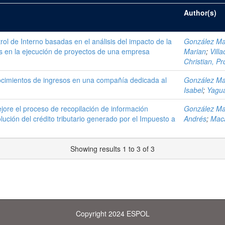
Author(s)
rol de Interno basadas en el análisis del impacto de la
González Mag
es en la ejecución de proyectos de una empresa
Marian
;
Vill
Christian, P
cimientos de ingresos en una compañía dedicada al
González Mag
Isabel
;
Yagua
ore el proceso de recopilación de información
González Mag
ución del crédito tributario generado por el Impuesto a
Andrés
;
Maca
Showing results 1 to 3 of 3
Copyright 2024 ESPOL