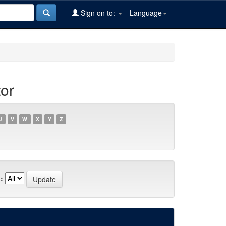
Sign on to:
Language
or
U
V
W
X
Y
Z
: