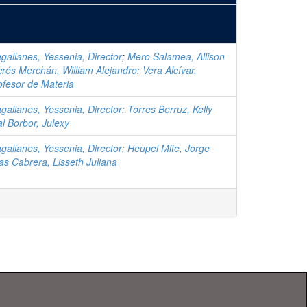
allanes, Yessenia, Director
;
Mero Salamea, Allison
acrés Merchán, William Alejandro
;
Vera Alcívar,
rofesor de Materia
allanes, Yessenia, Director
;
Torres Berruz, Kelly
l Borbor, Julexy
allanes, Yessenia, Director
;
Heupel Mite, Jorge
s Cabrera, Lisseth Juliana