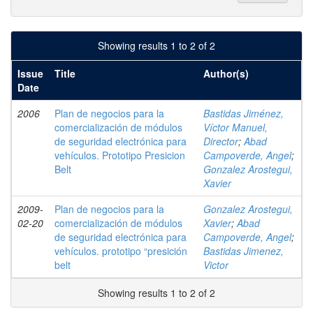
Showing results 1 to 2 of 2
Issue
Title
Author(s)
Date
2006
Plan de negocios para la
Bastidas Jiménez,
comercialización de módulos
Víctor Manuel,
de seguridad electrónica para
Director
;
Abad
vehículos. Prototipo Presicion
Campoverde, Angel
;
Belt
Gonzalez Arostegui,
Xavier
2009-
Plan de negocios para la
Gonzalez Arostegui,
02-20
comercialización de módulos
Xavier
;
Abad
de seguridad electrónica para
Campoverde, Angel
;
vehículos. prototipo “presición
Bastidas Jimenez,
belt
Victor
Showing results 1 to 2 of 2