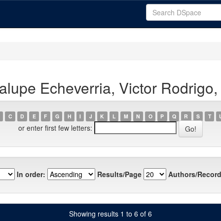
lupe Echeverria, Victor Rodrigo, 
C
D
E
F
G
H
I
J
K
L
M
N
O
P
Q
R
S
T
or enter first few letters:
In order:
Results/Page
Authors/Record
Showing results 1 to 6 of 6