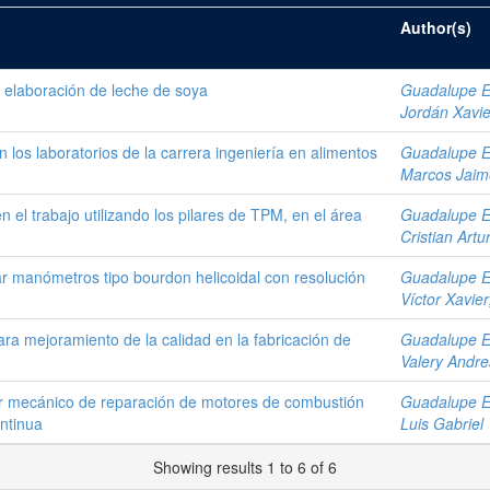
Author(s)
 elaboración de leche de soya
Guadalupe Ec
Jordán Xavie
 los laboratorios de la carrera ingeniería en alimentos
Guadalupe Ec
Marcos Jaim
 el trabajo utilizando los pilares de TPM, en el área
Guadalupe Ec
Cristian Artu
ar manómetros tipo bourdon helicoidal con resolución
Guadalupe Ec
Víctor Xavier
ra mejoramiento de la calidad en la fabricación de
Guadalupe Ec
Valery Andr
ler mecánico de reparación de motores de combustión
Guadalupe Ec
ontinua
Luis Gabriel
Showing results 1 to 6 of 6