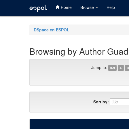
Home
Browse
Help
Skip
navigation
DSpace en ESPOL
Browsing by Author Guada
Jump to:
0-9
A
B
Sort by: