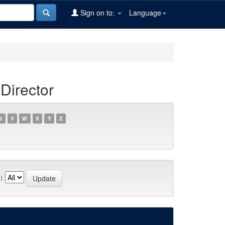
Sign on to:
Language
Director
U
V
W
X
Y
Z
: