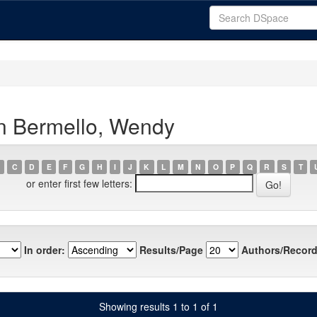
n Bermello, Wendy
C
D
E
F
G
H
I
J
K
L
M
N
O
P
Q
R
S
T
or enter first few letters:
In order:
Results/Page
Authors/Record
Showing results 1 to 1 of 1