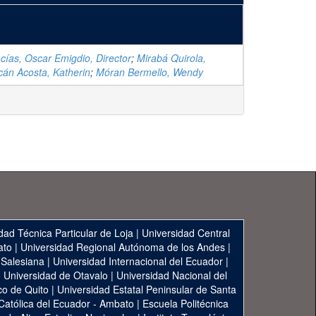
ías, Oscar Emigdio, Director
;
Mirabá Quirola,
cán Acosta, Katherin
;
Móran Bermello, Wendy
dad Técnica Particular de Loja
|
Universidad Central
ato
|
Universidad Regional Autónoma de los Andes
|
 Salesiana
|
Universidad Internacional del Ecuador
|
|
Universidad de Otavalo
|
Universidad Nacional del
co de Quito
|
Universidad Estatal Peninsular de Santa
 Católica del Ecuador - Ambato
|
Escuela Politécnica