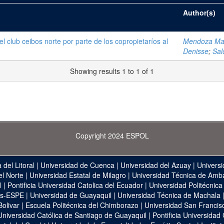
Author(s)
el club ceibos norte por parte de los copropietaríos al
Mendoza Mac
Denisse
;
Sal
Showing results 1 to 1 of 1
Copyright 2024 ESPOL
 del Litoral
|
Universidad de Cuenca
|
Universidad del Azuay
|
Universi
el Norte
|
Universidad Estatal de Milagro
|
Universidad Técnica de Amb
l
|
Pontificia Universidad Catolica del Ecuador
|
Universidad Politécnica
as-ESPE
|
Universidad de Guayaquil
|
Universidad Técnica de Machala
Bolivar
|
Escuela Politécnica del Chimborazo
|
Universidad San Francis
Universidad Católica de Santiago de Guayaquil
|
Pontificia Universidad