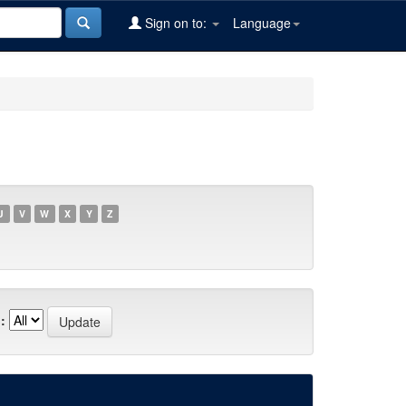
Sign on to:
Language
U
V
W
X
Y
Z
: