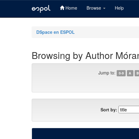
Home
Browse
Help
Skip
navigation
DSpace en ESPOL
Browsing by Author Móra
Jump to:
0-9
A
B
Sort by: