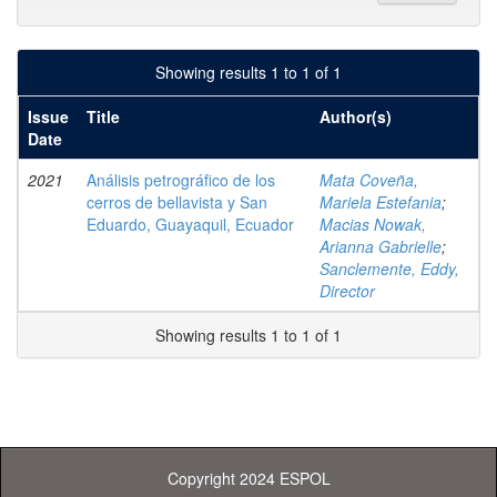
Showing results 1 to 1 of 1
Issue
Title
Author(s)
Date
2021
Análisis petrográfico de los
Mata Coveña,
cerros de bellavista y San
Mariela Estefania
;
Eduardo, Guayaquil, Ecuador
Macias Nowak,
Arianna Gabrielle
;
Sanclemente, Eddy,
Director
Showing results 1 to 1 of 1
Copyright 2024 ESPOL