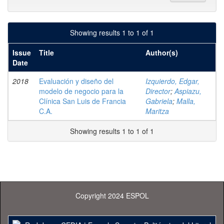
Showing results 1 to 1 of 1
Issue
Title
Author(s)
Date
2018
Evaluación y diseño del
Izquierdo, Edgar,
modelo de negocio para la
Director
;
Aspiazu,
Clínica San Luis de Francia
Gabriela
;
Malla,
C.A.
Maritza
Showing results 1 to 1 of 1
Copyright 2024 ESPOL