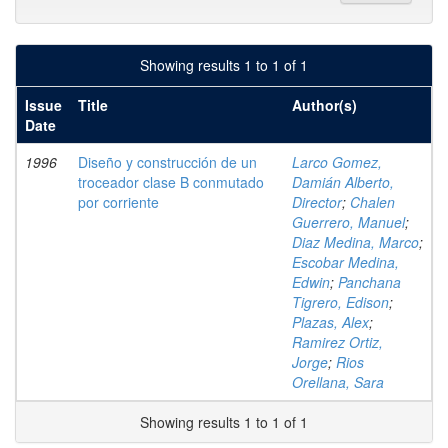
Showing results 1 to 1 of 1
Issue
Title
Author(s)
Date
1996
Diseño y construcción de un
Larco Gomez,
troceador clase B conmutado
Damián Alberto,
por corriente
Director
;
Chalen
Guerrero, Manuel
;
Diaz Medina, Marco
;
Escobar Medina,
Edwin
;
Panchana
Tigrero, Edison
;
Plazas, Alex
;
Ramirez Ortiz,
Jorge
;
Rios
Orellana, Sara
Showing results 1 to 1 of 1