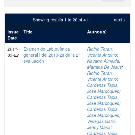
Showing results 1 to 20 of 41
next >
Issue
Title
Author(s)
Date
2011-
Examen de Lab.química
Riofrio Teran,
03-22
general I del 2010-2s de la 2°
Vicente Antonio
;
evaluación
Navarro Almeida,
Mariana De Jesus
;
Riofrio Teran,
Vicente Antonio
;
Cardenas Tapia,
Jose Mardoqueo
;
Cardenas Tapia,
Jose Mardoqueo
;
Cardenas Tapia,
Jose Mardoqueo
;
Venegas Gallo,
Jenny Maria
;
Cardenas Tapia,