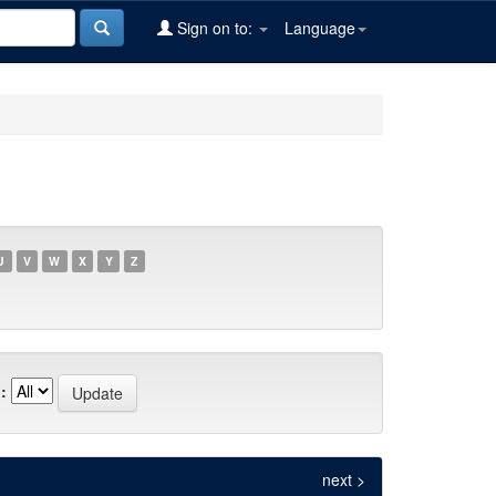
Sign on to:
Language
U
V
W
X
Y
Z
:
next >