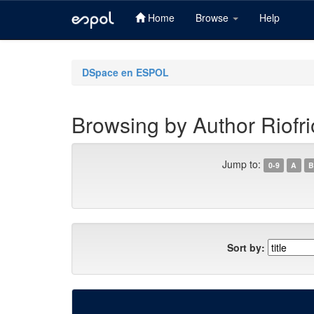
Home
Browse
Help
Skip
navigation
DSpace en ESPOL
Browsing by Author Riofri
Jump to:
0-9
A
B
Sort by: