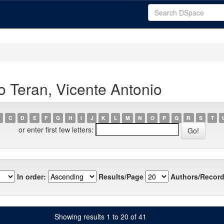
o Teran, Vicente Antonio
C
D
E
F
G
H
I
J
K
L
M
N
O
P
Q
R
S
T
or enter first few letters:
In order:
Results/Page
Authors/Record
Showing results 1 to 20 of 41