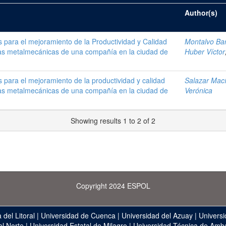
Author(s)
 para el mejoramiento de la Productividad y Calidad
Montalvo Bar
ras metalmecánicas de una compañía en la ciudad de
Huber Víctor
para el mejoramiento de la productividad y calidad
Salazar Mací
ras metalmecánicas de una compañía en la ciudad de
Verónica
Showing results 1 to 2 of 2
Copyright 2024 ESPOL
 del Litoral
|
Universidad de Cuenca
|
Universidad del Azuay
|
Universi
el Norte
|
Universidad Estatal de Milagro
|
Universidad Técnica de Amb