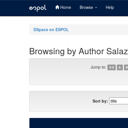
Home
Browse
Help
Skip
navigation
DSpace en ESPOL
Browsing by Author Salaz
Jump to:
0-9
A
B
Sort by: