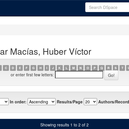
ar Macías, Huber Víctor
C
D
E
F
G
H
I
J
K
L
M
N
O
P
Q
R
S
T
or enter first few letters:
In order:
Results/Page
Authors/Record
Showing results 1 to 2 of 2