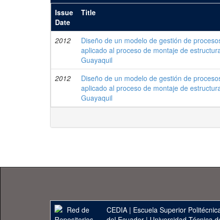
Issue
Title
Date
2012
Diseño de un modelo de gestión de procesos
aplicado al proceso de montaje de estructu
Guayaquil
2012
Diseño de un modelo de gestión de procesos 
aplicado al proceso de montaje de estructu
Guayaquil
CEDIA
|
Escuela Superior Politécnica
del Ecuador
|
Universidad Técnica d