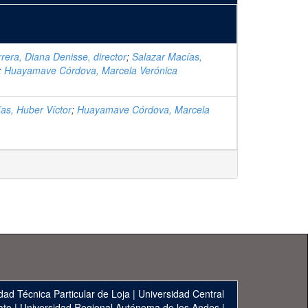
rera, Diana Denisse, director
;
Salazar Macías,
;
Huayamave Córdova, Marcela Verónica
as, Huber Víctor
;
Huayamave Córdova, Marcela
dad Técnica Particular de Loja
|
Universidad Central
ato
|
Universidad Regional Autónoma de los Andes
|