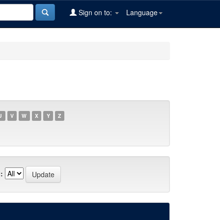
Sign on to:
Language
U
V
W
X
Y
Z
: