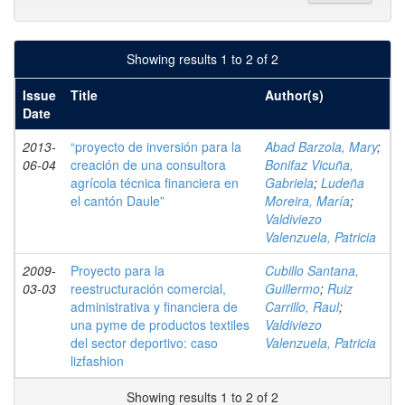
Showing results 1 to 2 of 2
Issue
Title
Author(s)
Date
2013-
“proyecto de inversión para la
Abad Barzola, Mary
;
06-04
creación de una consultora
Bonifaz Vicuña,
agrícola técnica financiera en
Gabriela
;
Ludeña
el cantón Daule”
Moreira, María
;
Valdiviezo
Valenzuela, Patricia
2009-
Proyecto para la
Cubillo Santana,
03-03
reestructuración comercial,
Guillermo
;
Ruiz
administrativa y financiera de
Carrillo, Raul
;
una pyme de productos textiles
Valdiviezo
del sector deportivo: caso
Valenzuela, Patricia
lizfashion
Showing results 1 to 2 of 2