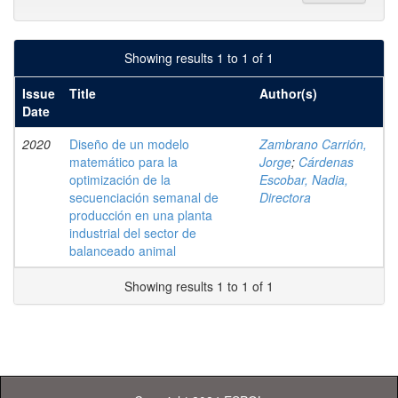
Showing results 1 to 1 of 1
Issue
Title
Author(s)
Date
2020
Diseño de un modelo
Zambrano Carrión,
matemático para la
Jorge
;
Cárdenas
optimización de la
Escobar, Nadia,
secuenciación semanal de
Directora
producción en una planta
industrial del sector de
balanceado animal
Showing results 1 to 1 of 1