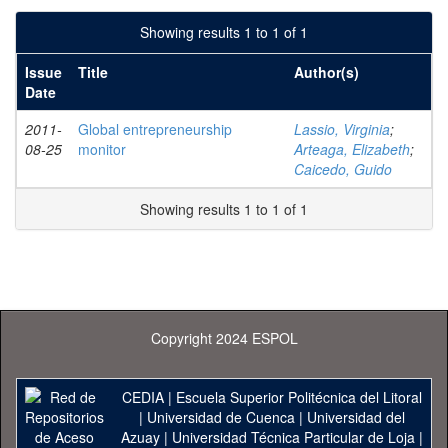
Showing results 1 to 1 of 1
Issue
Title
Author(s)
Date
2011-
Global entrepreneurship
Lassio, Virginia
;
08-25
monitor
Arteaga, Elizabeth
;
Caicedo, Guido
Showing results 1 to 1 of 1
Copyright 2024 ESPOL
CEDIA
|
Escuela Superior Politécnica del Litoral
|
Universidad de Cuenca
|
Universidad del
Azuay
|
Universidad Técnica Particular de Loja
|