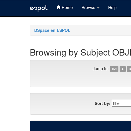
Home
Browse
Help
Skip
navigation
DSpace en ESPOL
Browsing by Subject O
Jump to:
0-9
A
B
Sort by: