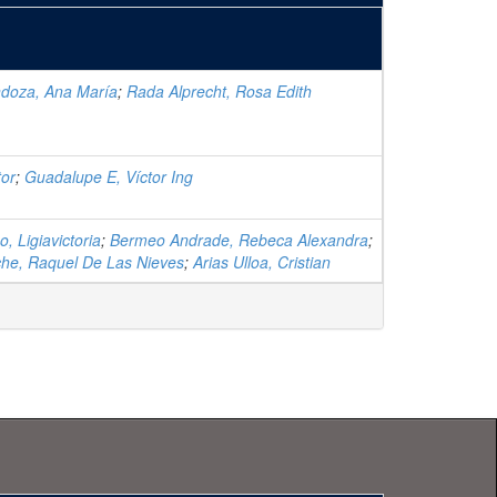
doza, Ana María
;
Rada Alprecht, Rosa Edith
tor
;
Guadalupe E, Víctor Ing
, Ligiavictoria
;
Bermeo Andrade, Rebeca Alexandra
;
he, Raquel De Las Nieves
;
Arias Ulloa, Cristian