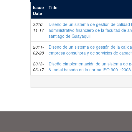
Issue
Title
Date
2010-
Diseño de un sistema de gestión de calidad 
11-17
administrativo financiero de la facultad de ar
santiago de Guayaquil
2011-
Diseño de un sistema de gestión de la calid
02-28
empresa consultora y de servicios de capaci
2013-
Diseño eimplementación de un sistema de ge
06-17
& metal basado en la norma ISO 9001:2008