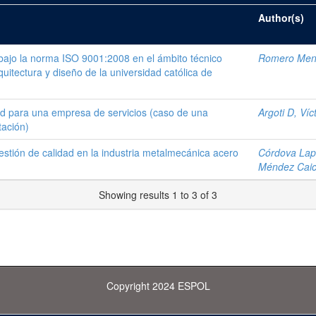
Author(s)
bajo la norma ISO 9001:2008 en el ámbito técnico
Romero Men
quitectura y diseño de la universidad católica de
ad para una empresa de servicios (caso de una
Argoti D, Víc
tación)
stión de calidad en la industria metalmecánica acero
Córdova Lapo
Méndez Caic
Showing results 1 to 3 of 3
Copyright 2024 ESPOL