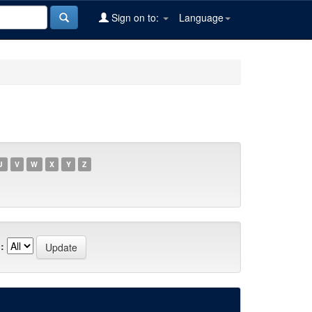
Sign on to:
Language
U
V
W
X
Y
Z
: