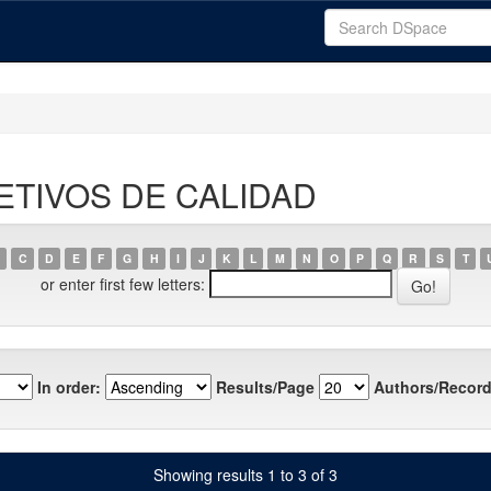
BJETIVOS DE CALIDAD
C
D
E
F
G
H
I
J
K
L
M
N
O
P
Q
R
S
T
or enter first few letters:
In order:
Results/Page
Authors/Record
Showing results 1 to 3 of 3