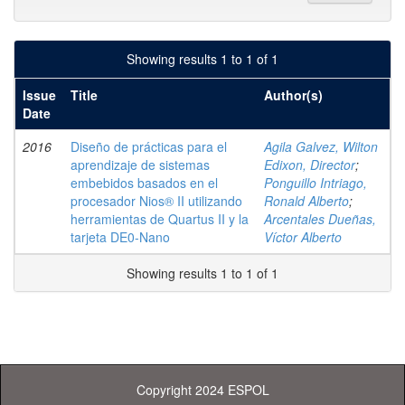
Showing results 1 to 1 of 1
Issue
Title
Author(s)
Date
2016
Diseño de prácticas para el
Agila Galvez, Wilton
aprendizaje de sistemas
Edixon, Director
;
embebidos basados en el
Ponguillo Intriago,
procesador Nios® II utilizando
Ronald Alberto
;
herramientas de Quartus II y la
Arcentales Dueñas,
tarjeta DE0-Nano
Víctor Alberto
Showing results 1 to 1 of 1
Copyright 2024 ESPOL