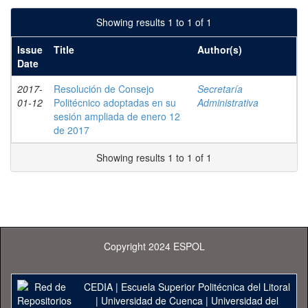
Showing results 1 to 1 of 1
Issue
Title
Author(s)
Date
2017-
Resolución de Consejo
Secretaría
01-12
Politécnico adoptadas en su
Administrativa
sesión ampliada de enero 12
de 2017
Showing results 1 to 1 of 1
Copyright 2024 ESPOL
CEDIA
|
Escuela Superior Politécnica del Litoral
|
Universidad de Cuenca
|
Universidad del