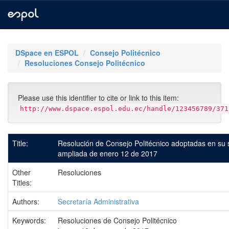
Skip
navigation
DSpace en ESPOL
Consejo Politécnico
Resoluciones Consejo Politécnico
Please use this identifier to cite or link to this item:
http://www.dspace.espol.edu.ec/handle/123456789/371
Title:
Resolución de Consejo Politécnico adoptadas en su 
ampliada de enero 12 de 2017
Other
Resoluciones
Titles:
Authors:
Secretaría Administrativa
Keywords:
Resoluciones de Consejo Politécnico