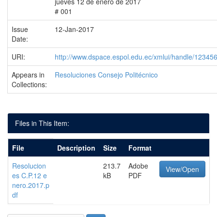
jueves 12 de enero de 2017
# 001
Issue
12-Jan-2017
Date:
URI:
http://www.dspace.espol.edu.ec/xmlui/handle/1234
Appears in
Resoluciones Consejo Politécnico
Collections:
Files in This Item:
File
Description
Size
Format
Resolucion
213.7
Adobe
View/Open
es C.P.12 e
kB
PDF
nero.2017.p
df