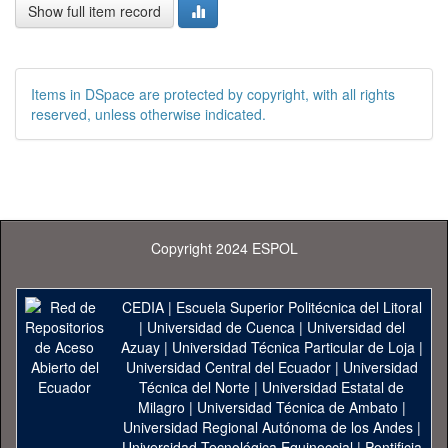
Show full item record
Items in DSpace are protected by copyright, with all rights
reserved, unless otherwise indicated.
Copyright 2024 ESPOL
CEDIA
|
Escuela Superior Politécnica del Litoral
|
Universidad de Cuenca
|
Universidad del
Azuay
|
Universidad Técnica Particular de Loja
|
Universidad Central del Ecuador
|
Universidad
Técnica del Norte
|
Universidad Estatal de
Milagro
|
Universidad Técnica de Ambato
|
Universidad Regional Autónoma de los Andes
|
Universidad Tecnológica Equinoccial
|
Pontificia