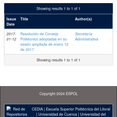
Showing results 1 to 1 of 1
Issue
Title
Author(s)
Date
2017-
Resolución de Consejo
Secretaría
01-12
Politécnico adoptadas en su
Administrativa
sesión ampliada de enero 12
de 2017
Showing results 1 to 1 of 1
Copyright 2024 ESPOL
CEDIA
|
Escuela Superior Politécnica del Litoral
|
Universidad de Cuenca
|
Universidad del