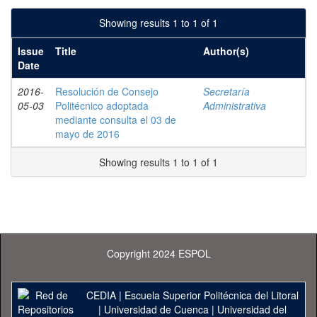
Showing results 1 to 1 of 1
Issue
Title
Author(s)
Date
2016-
Resolución de Consejo
Secretaría
05-03
Politécnico adoptada
Administrativa
mediante consulta el 03 de
mayo de 2016
Showing results 1 to 1 of 1
Copyright 2024 ESPOL
CEDIA
|
Escuela Superior Politécnica del Litoral
|
Universidad de Cuenca
|
Universidad del