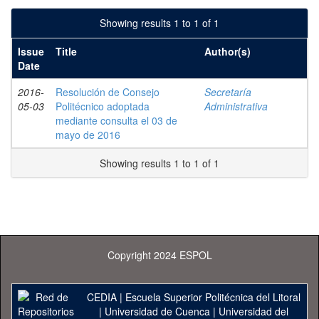
Showing results 1 to 1 of 1
Issue
Title
Author(s)
Date
2016-
Resolución de Consejo
Secretaría
05-03
Politécnico adoptada
Administrativa
mediante consulta el 03 de
mayo de 2016
Showing results 1 to 1 of 1
Copyright 2024 ESPOL
CEDIA
|
Escuela Superior Politécnica del Litoral
|
Universidad de Cuenca
|
Universidad del