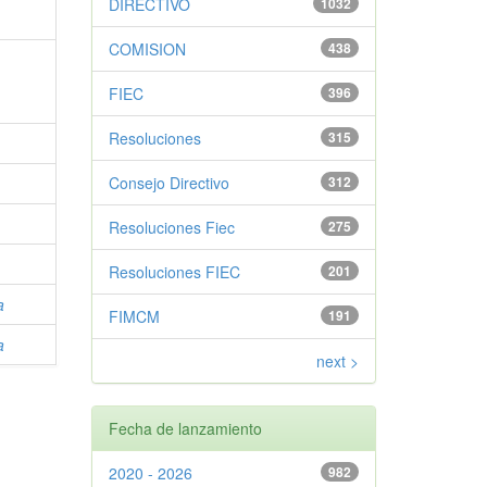
DIRECTIVO
1032
COMISION
438
FIEC
396
Resoluciones
315
Consejo Directivo
312
Resoluciones Fiec
275
Resoluciones FIEC
201
a
FIMCM
191
a
next >
Fecha de lanzamiento
2020 - 2026
982