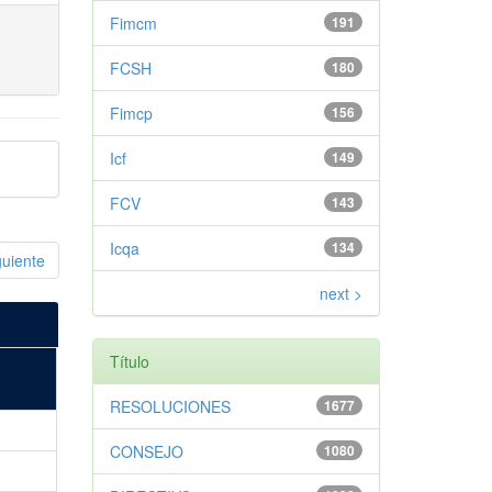
Fimcm
191
FCSH
180
Fimcp
156
Icf
149
FCV
143
Icqa
134
guiente
next >
Título
RESOLUCIONES
1677
CONSEJO
1080