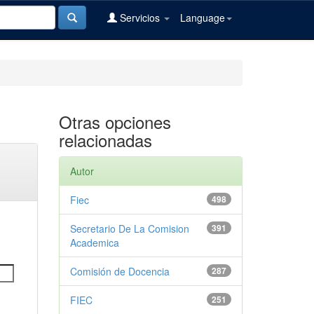
Servicios
Language
Otras opciones
relacionadas
Autor
Fiec
498
Secretario De La Comision
391
Academica
Comisión de Docencia
287
FIEC
251