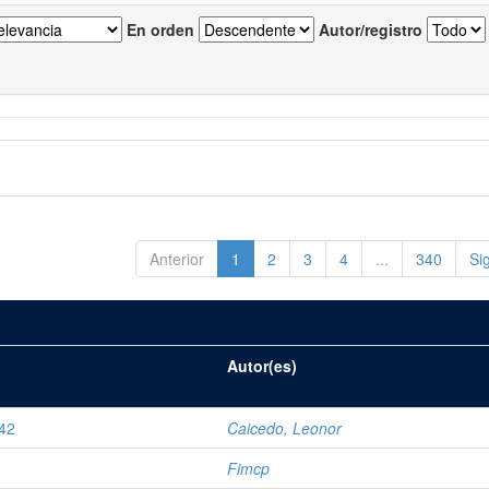
En orden
Autor/registro
Anterior
1
2
3
4
...
340
Si
Autor(es)
42
Caicedo, Leonor
Fimcp