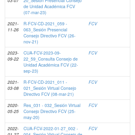
03-07
20_Sesión Presencial Consejo
de Unidad Académica FCV
(07-mar-23)
2021-
R-FCV-CD-2021_059 -
FCV
11-26
063_Sesión Presencial
Consejo Directivo FCV (26-
nov-21)
2023-
CUA-FCV-2023-09-
FCV
09-22
22_59_Consulta Consejo de
Unidad Académica FCV (22-
sep-23)
2021-
R-FCV-CD-2021_011 -
FCV
03-08
021_Sesión Virtual Consejo
Directivo FCV (08-mar-21)
2020-
Res_031 - 032_Sesión Virtual
FCV
05-25
Consejo Directivo FCV (25-
may-20)
2022-
CUA-FCV-2022-01-27_002 -
FCV
01-27
004_Sesión Virtual Consejo de