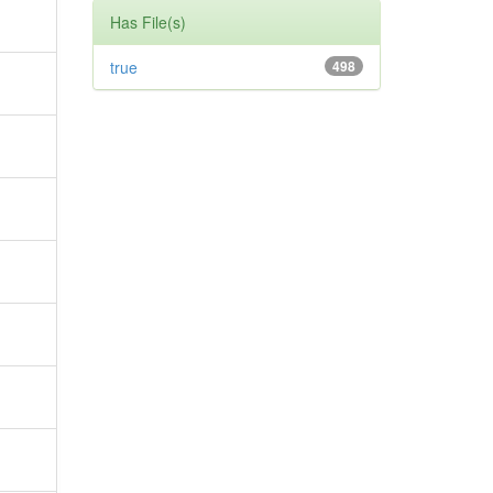
Has File(s)
true
498