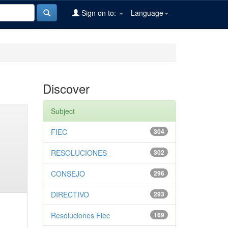
Sign on to:
Language
Discover
Subject
FIEC
304
RESOLUCIONES
302
CONSEJO
296
DIRECTIVO
293
Resoluciones Fiec
169