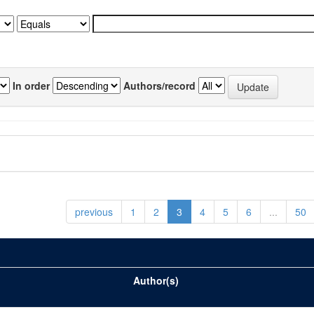
In order
Authors/record
previous
1
2
3
4
5
6
...
50
Author(s)