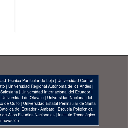
dad Técnica Particular de Loja
|
Universidad Central
ato
|
Universidad Regional Autónoma de los Andes
|
 Salesiana
|
Universidad Internacional del Ecuador
|
|
Universidad de Otavalo
|
Universidad Nacional del
co de Quito
|
Universidad Estatal Peninsular de Santa
 Católica del Ecuador - Ambato
|
Escuela Politécnica
to de Altos Estudios Nacionales
|
Instituto Tecnológico
 Innovación