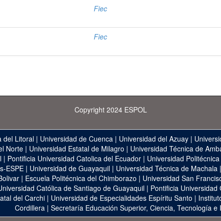
Fiec
Fiec
Copyright 2024 ESPOL
 del Litoral
|
Universidad de Cuenca
|
Universidad del Azuay
|
Universi
el Norte
|
Universidad Estatal de Milagro
|
Universidad Técnica de Amb
l
|
Pontificia Universidad Catolica del Ecuador
|
Universidad Politécnica
as-ESPE
|
Universidad de Guayaquil
|
Universidad Técnica de Machala
Bolivar
|
Escuela Politécnica del Chimborazo
|
Universidad San Francis
Universidad Católica de Santiago de Guayaquil
|
Pontificia Universidad
atal del Carchi
|
Universidad de Especialidades Espíritu Santo
|
Institu
Cordillera
|
Secretaría Educación Superior, Ciencia, Tecnología e