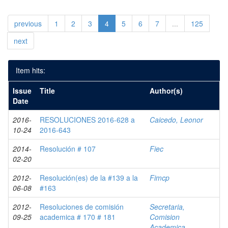
previous
1
2
3
4
5
6
7
...
125
next
Item hits:
Issue
Title
Author(s)
Date
2016-
RESOLUCIONES 2016-628 a
Caicedo, Leonor
10-24
2016-643
2014-
Resolución # 107
Fiec
02-20
2012-
Resolución(es) de la #139 a la
Fimcp
06-08
#163
2012-
Resoluciones de comisión
Secretaria,
09-25
academica # 170 # 181
Comision
Academica