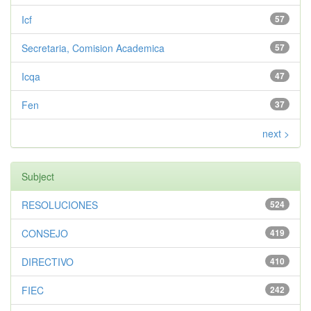
Icf
57
Secretaria, Comision Academica
57
Icqa
47
Fen
37
next >
Subject
RESOLUCIONES
524
CONSEJO
419
DIRECTIVO
410
FIEC
242