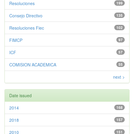
Resoluciones
199
Consejo Directivo
135
Resoluciones Fiec
102
FIMCP
97
ICF
57
COMISION ACADEMICA
55
next >
Date issued
2014
168
2018
157
2010
151