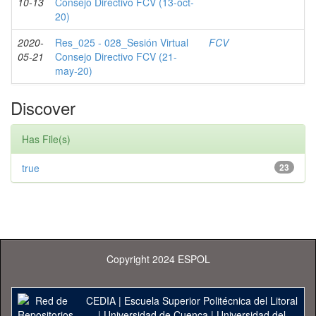
10-13
Consejo Directivo FCV (13-oct-
20)
2020-
Res_025 - 028_Sesión Virtual
FCV
05-21
Consejo Directivo FCV (21-
may-20)
Discover
Has File(s)
true
23
Copyright 2024 ESPOL
CEDIA
|
Escuela Superior Politécnica del Litoral
|
Universidad de Cuenca
|
Universidad del