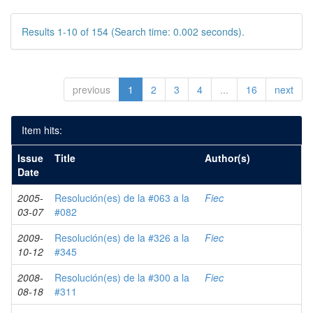
Results 1-10 of 154 (Search time: 0.002 seconds).
previous
1
2
3
4
...
16
next
Item hits:
Issue
Title
Author(s)
Date
2005-
Resolución(es) de la #063 a la
Fiec
03-07
#082
2009-
Resolución(es) de la #326 a la
Fiec
10-12
#345
2008-
Resolución(es) de la #300 a la
Fiec
08-18
#311