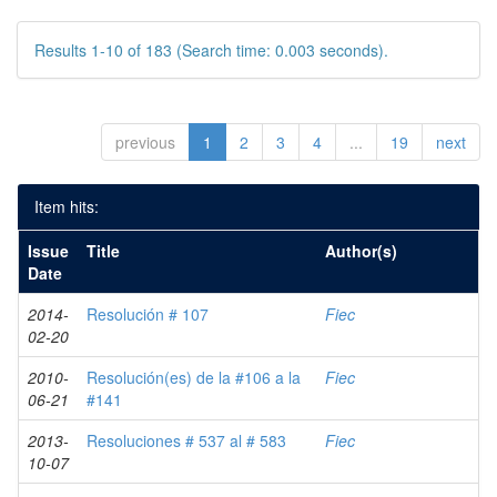
Results 1-10 of 183 (Search time: 0.003 seconds).
previous
1
2
3
4
...
19
next
Item hits:
Issue
Title
Author(s)
Date
2014-
Resolución # 107
Fiec
02-20
2010-
Resolución(es) de la #106 a la
Fiec
06-21
#141
2013-
Resoluciones # 537 al # 583
Fiec
10-07