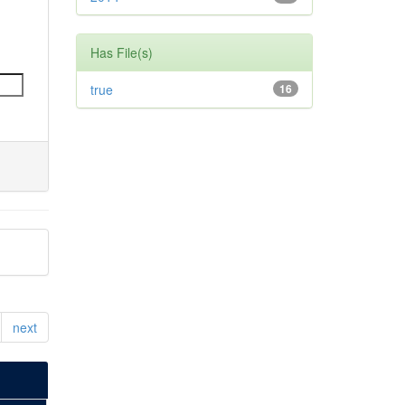
Has File(s)
true
16
next