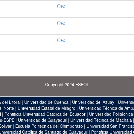
Fiec
Fiec
Fiec
Copyright 2024 ESPOL
 del Litoral
|
Universidad de Cuenca
|
Universidad del Azuay
|
Universi
el Norte
|
Universidad Estatal de Milagro
|
Universidad Técnica de Amb
l
|
Pontificia Universidad Catolica del Ecuador
|
Universidad Politécnica
as-ESPE
|
Universidad de Guayaquil
|
Universidad Técnica de Machala
Bolivar
|
Escuela Politécnica del Chimborazo
|
Universidad San Francis
Universidad Católica de Santiago de Guayaquil
|
Pontificia Universidad