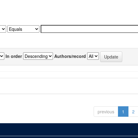
In order
Authors/record
previous
1
2