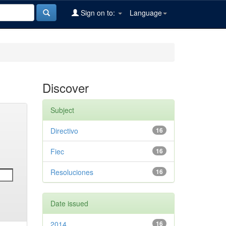
Sign on to:
Language
Discover
Subject
Directivo
16
Fiec
16
Resoluciones
16
Date issued
2014
16