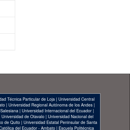
dad Técnica Particular de Loja
|
Universidad Central
ato
|
Universidad Regional Autónoma de los Andes
|
 Salesiana
|
Universidad Internacional del Ecuador
|
|
Universidad de Otavalo
|
Universidad Nacional del
co de Quito
|
Universidad Estatal Peninsular de Santa
 Católica del Ecuador - Ambato
|
Escuela Politécnica