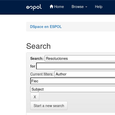
Home
Browse
Help
Skip
navigation
DSpace en ESPOL
Search
Search:
for
Current filters:
Start a new search