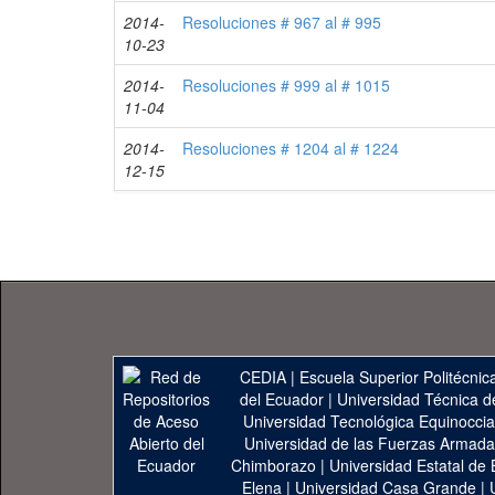
2014-
Resoluciones # 967 al # 995
10-23
2014-
Resoluciones # 999 al # 1015
11-04
2014-
Resoluciones # 1204 al # 1224
12-15
CEDIA
|
Escuela Superior Politécnica
del Ecuador
|
Universidad Técnica d
Universidad Tecnológica Equinoccia
Universidad de las Fuerzas Armad
Chimborazo
|
Universidad Estatal de 
Elena
|
Universidad Casa Grande
|