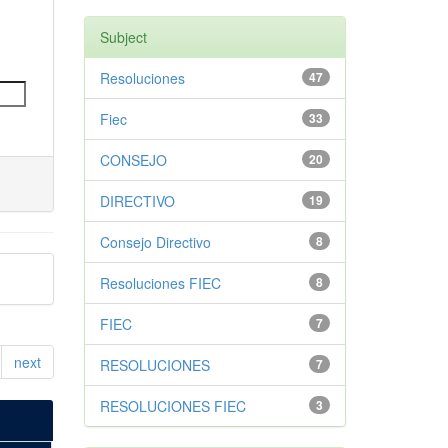
Subject
Resoluciones
47
Fiec
33
CONSEJO
20
DIRECTIVO
19
Consejo Directivo
8
Resoluciones FIEC
8
FIEC
7
next
RESOLUCIONES
7
RESOLUCIONES FIEC
3