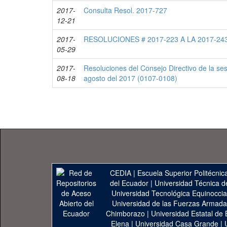
2017-
Consulta Resol. 2017-727
12-21
2017-
RESOLUCIONES # 2017-223 A LA 2017-24
05-29
2017-
Resoluciones del Consejo Directivo de la se
08-18
agosto del 2017 (0107-0108)
CEDIA
|
Escuela Superior Politécnica
del Ecuador
|
Universidad Técnica d
Universidad Tecnológica Equinoccia
Universidad de las Fuerzas Armad
Chimborazo
|
Universidad Estatal de 
Elena
|
Universidad Casa Grande
|