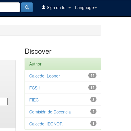
Sign on to:
Language
Discover
Author
Caicedo, Leonor
44
FCSH
14
FIEC
8
Comisión de Docencia
4
Caicedo, lEONOR
1