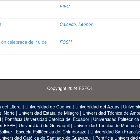
FIEC
3
Caicedo, Leonor
sión celebrada del 18 de
FCSH
Copyright 2024 ESPOL
 del Litoral
|
Universidad de Cuenca
|
Universidad del Azuay
|
Universi
el Norte
|
Universidad Estatal de Milagro
|
Universidad Técnica de Amb
l
|
Pontificia Universidad Catolica del Ecuador
|
Universidad Politécnica
as-ESPE
|
Universidad de Guayaquil
|
Universidad Técnica de Machala
Bolivar
|
Escuela Politécnica del Chimborazo
|
Universidad San Francis
Universidad Católica de Santiago de Guayaquil
|
Pontificia Universidad