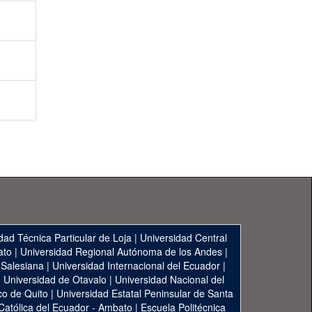
dad Técnica Particular de Loja
|
Universidad Central
ato
|
Universidad Regional Autónoma de los Andes
|
 Salesiana
|
Universidad Internacional del Ecuador
|
|
Universidad de Otavalo
|
Universidad Nacional del
co de Quito
|
Universidad Estatal Peninsular de Santa
 Católica del Ecuador - Ambato
|
Escuela Politécnica