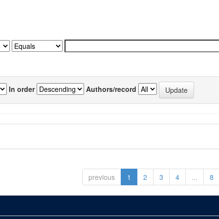
In order
Authors/record
previous
1
2
3
4
...
8