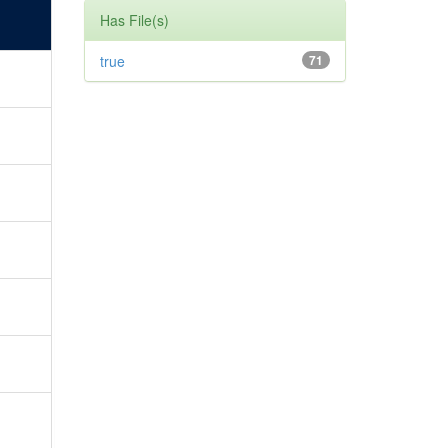
Has File(s)
true
71