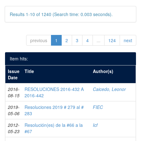
Results 1-10 of 1240 (Search time: 0.003 seconds).
previous
1
2
3
4
...
124
next
Item hits:
Issue
Title
Author(s)
Date
2016-
RESOLUCIONES 2016-432 A
Caicedo, Leonor
08-15
2016-442
2019-
Resoluciones 2019 # 279 al #
FIEC
05-06
283
2012-
Resolución(es) de la #66 a la
Icf
05-23
#67