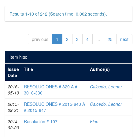
Results 1-10 of 242 (Search time: 0.002 seconds).
previous
1
2
3
4
...
25
next
Item hits:
Issue
Title
Author(s)
Date
2016-
RESOLUCIONES # 329 A #
Caicedo, Leonor
05-19
3016-330
2015-
RESOLUCIONES # 2015-643 A
Caicedo, Leonor
09-21
# 2015-647
2014-
Resolución # 107
Fiec
02-20