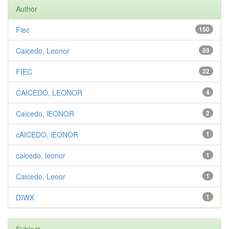
Author
Fiec
150
Caicedo, Leonor
59
FIEC
22
CAICEDO, LEONOR
4
Caicedo, lEONOR
2
cAICEDO, lEONOR
1
caicedo, leonor
1
Caicedo, Leoor
1
DIWX
1