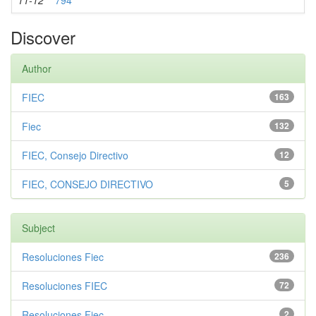
11-12
794
Discover
Author
FIEC
163
Fiec
132
FIEC, Consejo Directivo
12
FIEC, CONSEJO DIRECTIVO
5
Subject
Resoluciones Fiec
236
Resoluciones FIEC
72
Resoluciones Fiec
2