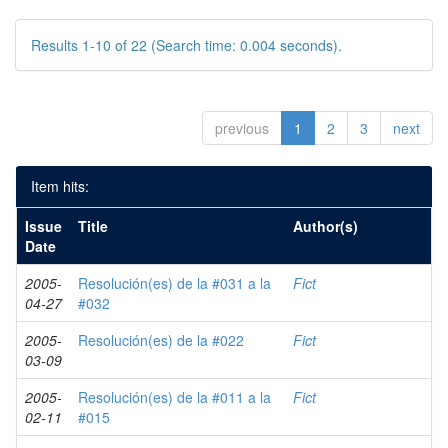
Results 1-10 of 22 (Search time: 0.004 seconds).
previous
1
2
3
next
Item hits:
Issue
Title
Author(s)
Date
2005-
Resolución(es) de la #031 a la
Fict
04-27
#032
2005-
Resolución(es) de la #022
Fict
03-09
2005-
Resolución(es) de la #011 a la
Fict
02-11
#015